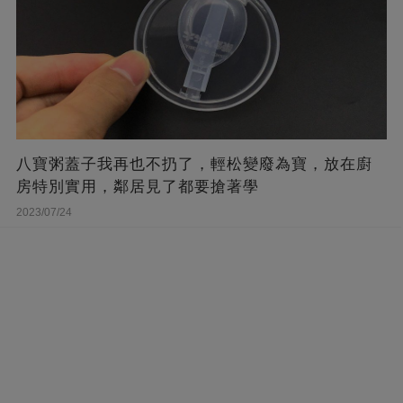
八寶粥蓋子我再也不扔了，輕松變廢為寶，放在廚
房特別實用，鄰居見了都要搶著學
2023/07/24