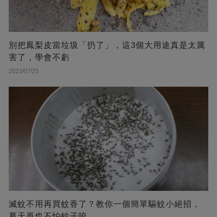
別把鳳梨皮當垃圾「扔了」，這3個大用途真是太厲
害了，學會不虧
2023/07/25
滅蚊不用再買蚊香了？教你一個簡單驅蚊小絕招，
夏天再也不怕蚊子咬