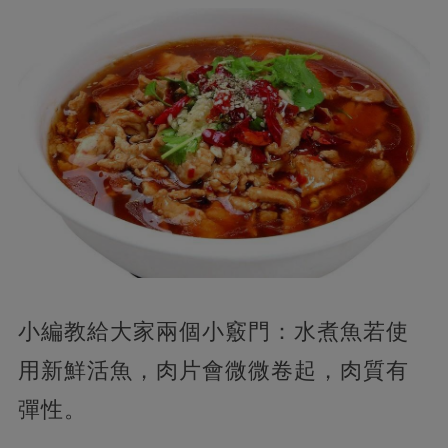
小編教給大家兩個小竅門：水煮魚若使
用新鮮活魚，肉片會微微卷起，肉質有
彈性。