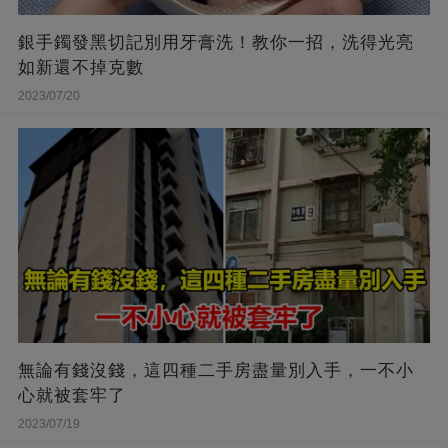
銀手鐲發黑切記別用牙膏洗！教你一招，洗得光亮
如新還不掉克數
2023/07/20
無論有錢沒錢，這四種二手房盡量別入手，一不小
心就被套牢了
2023/07/19