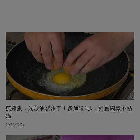
煎雞蛋，先放油就錯了！多加這1步，雞蛋圓嫩不粘
鍋
2023/07/24