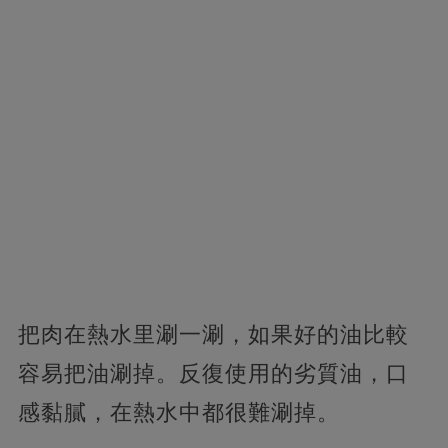
把肉在熱水里涮一涮，如果好的油比較
容易把油涮掉。反復使用的劣質油，口
感黏膩，在熱水中都很難涮掉。