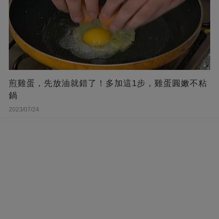
煎雞蛋，先放油就錯了！多加這1步，雞蛋圓嫩不粘
鍋
2023/07/24