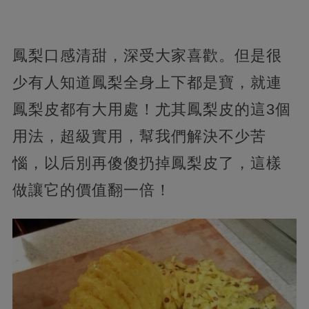
鳳梨口感清甜，深受大家喜歡。但是很
少有人知道鳳梨全身上下都是寶，就連
鳳梨皮都有大用處！尤其鳳梨皮的這3個
用法，超級實用，幫我們解決不少苦
惱，以后別再傻傻扔掉鳳梨皮了，這樣
做讓它的價值翻一倍！