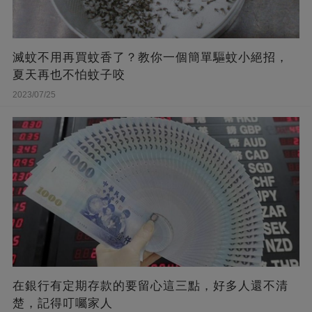
滅蚊不用再買蚊香了？教你一個簡單驅蚊小絕招，
夏天再也不怕蚊子咬
2023/07/25
在銀行有定期存款的要留心這三點，好多人還不清
楚，記得叮囑家人