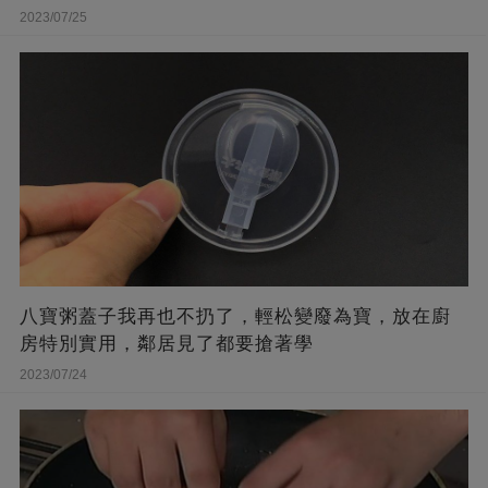
2023/07/25
八寶粥蓋子我再也不扔了，輕松變廢為寶，放在廚
房特別實用，鄰居見了都要搶著學
2023/07/24