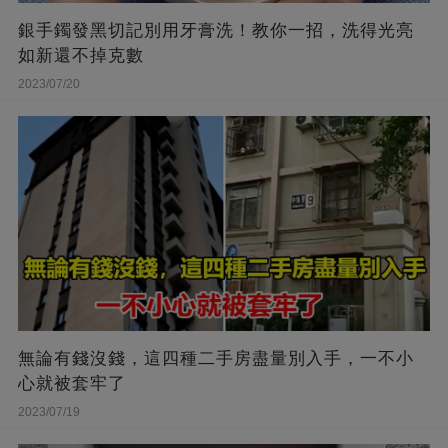
銀手鐲發黑切記別用牙膏洗！教你一招，洗得光亮
如新還不掉克數
2023/07/20
無論有錢沒錢，這四種二手房盡量別入手，一不小
心就被套牢了
2023/07/19