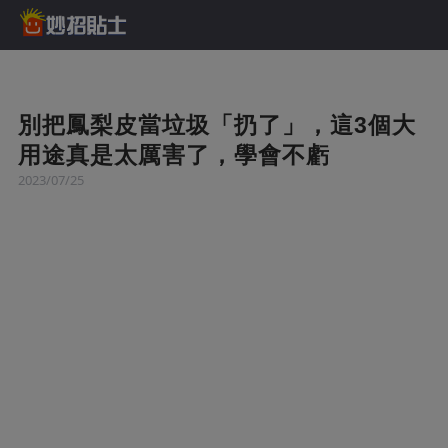
別把鳳梨皮當垃圾「扔了」，這3個大
用途真是太厲害了，學會不虧
2023/07/25