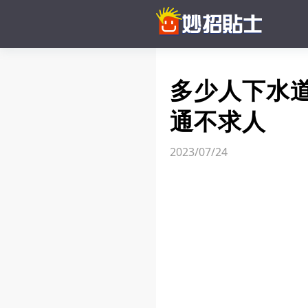
多少人下水
通不求人
2023/07/24