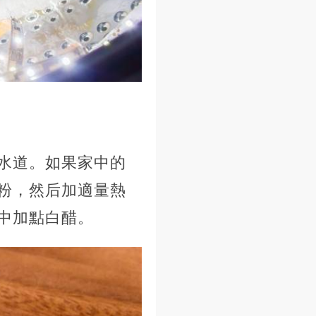
水道。如果家中的
粉，然后加適量熱
中加點白醋。