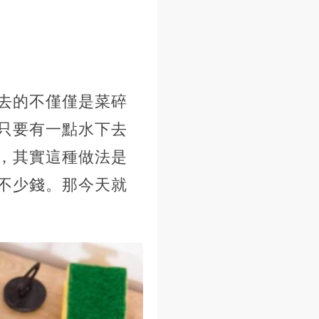
去的不僅僅是菜碎
只要有一點水下去
，其實這種做法是
不少錢。那今天就