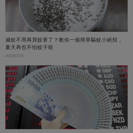
滅蚊不用再買蚊香了？教你一個簡單驅蚊小絕招，
夏天再也不怕蚊子咬
2023/07/25