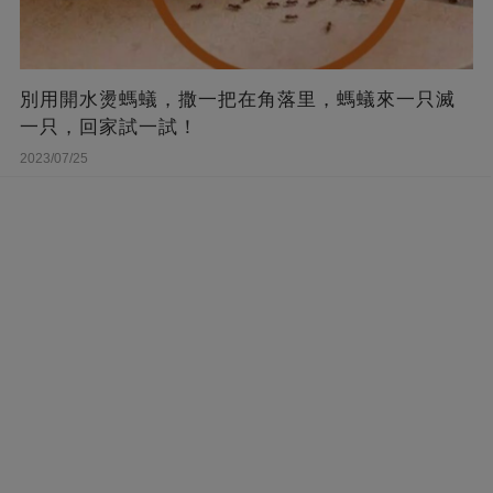
別用開水燙螞蟻，撒一把在角落里，螞蟻來一只滅
一只，回家試一試！
2023/07/25