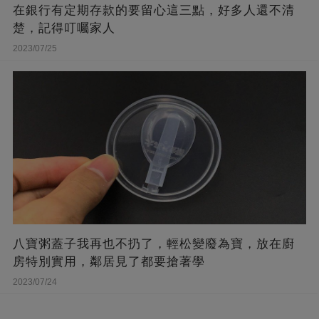
在銀行有定期存款的要留心這三點，好多人還不清
楚，記得叮囑家人
2023/07/25
八寶粥蓋子我再也不扔了，輕松變廢為寶，放在廚
房特別實用，鄰居見了都要搶著學
2023/07/24