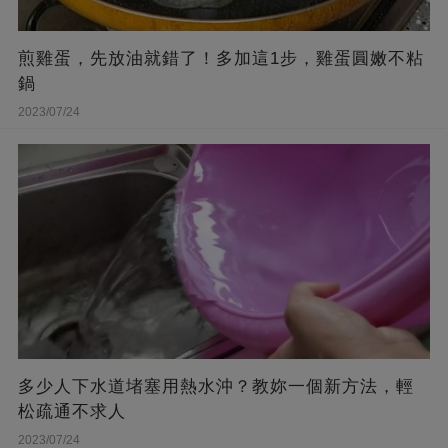
煎雞蛋，先放油就錯了！多加這1步，雞蛋圓嫩不粘
鍋
2023/07/24
多少人下水道堵塞用熱水沖？教妳一個新方法，輕
松疏通不求人
2023/07/24